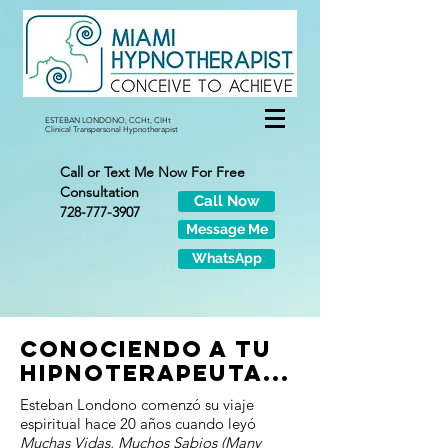
ESTEBAN LONDONO, CCHt, CIHt
Clinical Transpersonal Hypnotherapist
Call or Text Me Now For Free
Consultation
Call Now
728-777-3907
Message Me
WhatsApp
WhatsApp
CONOCIENDO A TU
HIPNOTERAPEUTA...
Esteban Londono comenzó su viaje
espiritual hace 20 años cuando leyó
Muchas Vidas, Muchos Sabios (Many