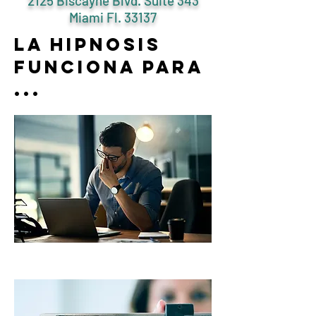
2125 Biscayne Blvd. Suite 343
Miami Fl. 33137
La hipnosis
funciona para
...
Ansiedad y Estrés